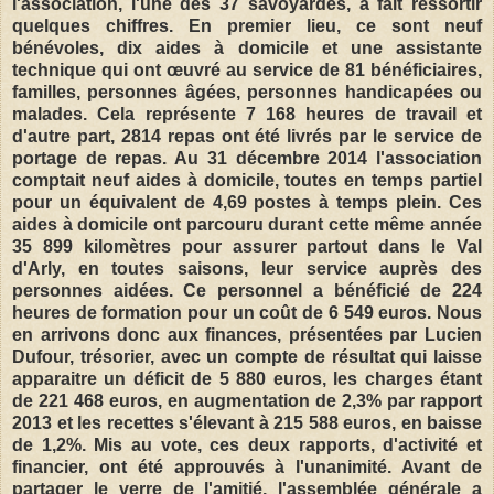
l'association, l'une des 37 savoyardes, a fait ressortir
quelques chiffres. En premier lieu, ce sont neuf
bénévoles, dix aides à domicile et une assistante
technique qui ont œuvré au service de 81 bénéficiaires,
familles, personnes âgées, personnes handicapées ou
malades. Cela représente 7 168 heures de travail et
d'autre part, 2814 repas ont été livrés par le service de
portage de repas. Au 31 décembre 2014 l'association
comptait neuf aides à domicile, toutes en temps partiel
pour un équivalent de 4,69 postes à temps plein. Ces
aides à domicile ont parcouru durant cette même année
35 899 kilomètres pour assurer partout dans le Val
d'Arly, en toutes saisons, leur service auprès des
personnes aidées. Ce personnel a bénéficié de 224
heures de formation pour un coût de 6 549 euros. Nous
en arrivons donc aux finances, présentées par Lucien
Dufour, trésorier, avec un compte de résultat qui laisse
apparaitre un déficit de 5 880 euros, les charges étant
de 221 468 euros, en augmentation de 2,3% par rapport
2013 et les recettes s'élevant à 215 588 euros, en baisse
de 1,2%. Mis au vote, ces deux rapports, d'activité et
financier, ont été approuvés à l'unanimité. Avant de
partager le verre de l'amitié, l'assemblée générale a